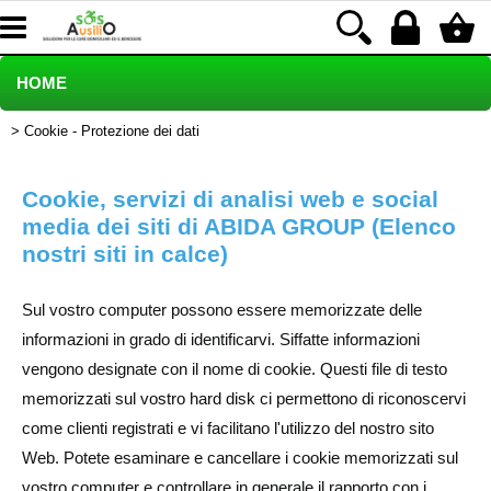
HOME
Cookie - Protezione dei dati
PRODOTTI NEI NEGOZI
POLTRONE RELAX - SCONTO 30%
Cookie, servizi di analisi web e social
media dei siti di ABIDA GROUP (Elenco
INCONTINENZA RIMBORSATA LAMal
nostri siti in calce)
NOLEGGIO
Sul vostro computer possono essere memorizzate delle
informazioni in grado di identificarvi. Siffatte informazioni
Prodotti rimborsati
vengono designate con il nome di cookie. Questi file di testo
memorizzati sul vostro hard disk ci permettono di riconoscervi
Blog
come clienti registrati e vi facilitano l'utilizzo del nostro sito
Web. Potete esaminare e cancellare i cookie memorizzati sul
Assistenza clienti
vostro computer e controllare in generale il rapporto con i