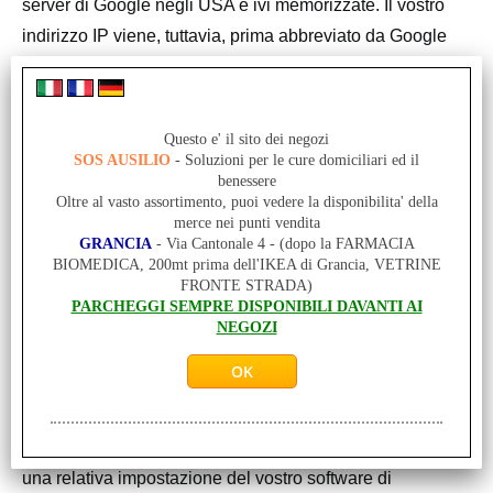
server di Google negli USA e ivi memorizzate. Il vostro
indirizzo IP viene, tuttavia, prima abbreviato da Google
all’interno di Stati membri dell’Unione Europea o in altri
Stati contraenti dell’Accordo sullo Spazio Economico
Europeo. L’indirizzo IP completo viene trasmesso a un
Questo e' il sito dei negozi
server di Google negli USA e lì abbreviato solo in casi
SOS AUSILIO
- Soluzioni per le cure domiciliari ed il
benessere
eccezionali. Google utilizzerà tali informazioni per conto
Oltre al vasto assortimento, puoi vedere la disponibilita' della
del gestore del presente sito Web allo scopo di
merce nei punti vendita
GRANCIA
- Via Cantonale 4 - (dopo la FARMACIA
analizzare il vostro utilizzo del sito, per redigere dei
BIOMEDICA, 200mt prima dell'IKEA di Grancia, VETRINE
rapporti sulle attività del sito e per erogare al gestore del
FRONTE STRADA)
PARCHEGGI SEMPRE DISPONIBILI DAVANTI AI
sito Web ulteriori servizi correlati all’utilizzo del sito e di
NEGOZI
Internet. L’indirizzo IP trasmesso dal vostro browser
nell’ambito di Google Analytics non verrà ricollegato ad
altri dati di Google.
Potrete impedire la memorizzazione dei cookie tramite
una relativa impostazione del vostro software di