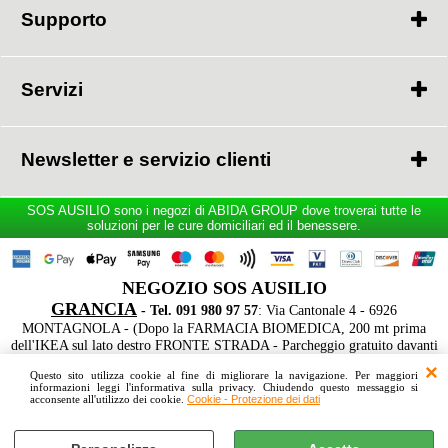
Punti Vendita
Supporto
GARANZIA
GARANZIA
RESO MERCE
Servizi
CONSULENZA GRATUITA
CONSEGNA e MONTAGGIO
Newsletter e servizio clienti
TEL. 091 980 97 57
SOS AUSILIO sono i negozi di ABIDA GROUP dove troverai tutte le
Dal Lunedi al Venerdi
soluzioni per le cure domiciliari ed il benessere.
9:30 - 17:45
Sabato s
u appuntamento
NEGOZIO SOS AUSILIO
GRANCIA
- Tel. 091 980 97 57
: Via Cantonale 4 - 6926
MONTAGNOLA - (Dopo la FARMACIA BIOMEDICA, 200 mt prima
Ho letto ed accetto le condizioni dell'
informativa privacy
dell'IKEA sul lato destro FRONTE STRADA - Parcheggio gratuito davanti
le vetrine)
Questo sito utilizza cookie al fine di migliorare la navigazione. Per maggiori
informazioni leggi l'informativa sulla privacy. Chiudendo questo messaggio si
acconsente all'utilizzo dei cookie.
Cookie - Protezione dei dati
Preferenze cookie