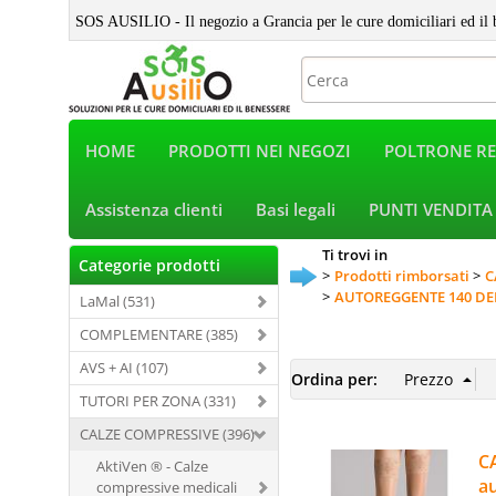
SOS AUSILIO - Il negozio a Grancia per le cure domiciliari ed il 
HOME
PRODOTTI NEI NEGOZI
POLTRONE RE
Assistenza clienti
Basi legali
PUNTI VENDITA
Ti trovi in
Categorie prodotti
Prodotti rimborsati
C
AUTOREGGENTE 140 DE
LaMal (531)
COMPLEMENTARE (385)
AVS + AI (107)
Ordina per:
TUTORI PER ZONA (331)
CALZE COMPRESSIVE (396)
CA
AktiVen ® - Calze
au
compressive medicali