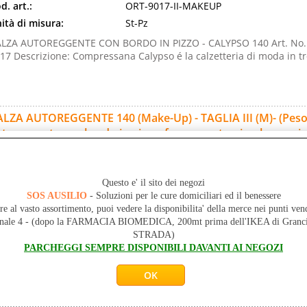
d. art.:
ORT-9017-II-MAKEUP
ità di misura:
St-Pz
LZA AUTOREGGENTE CON BORDO IN PIZZO - CALYPSO 140 Art. No.
17 Descrizione: Compressana Calypso é la calzetteria di moda in tre 
LZA AUTOREGGENTE 140 (Make-Up) - TAGLIA III (M)- (Peso 57-
toreggente con bordo in pizzo, forma anatomica, lavorazion
d. art.:
ORT-9017-III-MAKEUP
ità di misura:
St-Pz
Questo e' il sito dei negozi
LZA AUTOREGGENTE CON BORDO IN PIZZO - CALYPSO 140 Art. No.
SOS AUSILIO
- Soluzioni per le cure domiciliari ed il benessere
17 Descrizione: Compressana Calypso é la calzetteria di moda in tre 
re al vasto assortimento, puoi vedere la disponibilita' della merce nei punti ven
onale 4 - (dopo la FARMACIA BIOMEDICA, 200mt prima dell'IKEA di Gr
STRADA)
PARCHEGGI SEMPRE DISPONIBILI DAVANTI AI NEGOZI
LZA AUTOREGGENTE 140 (Make-Up) - TAGLIA V (XL)- (Peso 73-
toreggente con bordo in pizzo, forma anatomica, lavorazion
d. art.:
ORT-9017-V-MAKEUP