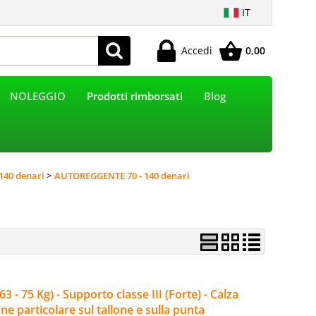
IT
Accedi
0,00
Sono già registrato
NOLEGGIO
Prodotti rimborsati
Blog
e l'ordine inserisci il nome utente e la password e poi
clicca sul pulsante "Accedi"
E-mail:
140 denari
AUTOREGGENTE 70 - 140 denari
Password:
Hai perso la password?
 75 Kg) - Supporto classe III (Forte) - Calza
e particolare sul tallone e sulla punta