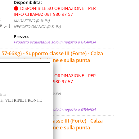
Disponibilità:
DISPONIBILE SU ORDINAZIONE - PER
INFO CHIAMA: 091 980 97 57
:
MAGAZZINO (0 St-Pz)
[...]
NEGOZIO GRANCIA (0 St-Pz)
Prezzo:
Prodotto acquistabile solo in negozio a GRANCIA
66Kg) - Supporto classe III (Forte) - Calza
e particolare sul tallone e sulla punta
Disponibilità:
DISPONIBILE SU ORDINAZIONE - PER
INFO CHIAMA: 091 980 97 57
:
MAGAZZINO (0 St-Pz)
[...]
NEGOZIO GRANCIA (0 St-Pz)
dita
ancia, VETRINE FRONTE
Prezzo:
Prodotto acquistabile solo in negozio a GRANCIA
90Kg) - Supporto classe III (Forte) - Calza
e particolare sul tallone e sulla punta
Disponibilità: