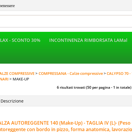
benessere
LAX - SCONTO 30%
INCONTINENZA RIMBORSATA LAMal
Per completar
ALZE COMPRESSIVE
COMPRESSANA - Calze compressive
CALYPSO 70 - 
NARI
MAKE-UP
6 risultati trovati (50 per pagina - 1 in totale)
LZA AUTOREGGENTE 140 (Make-Up) - TAGLIA IV (L)- (Peso 63 -
toreggente con bordo in pizzo, forma anatomica, lavorazion