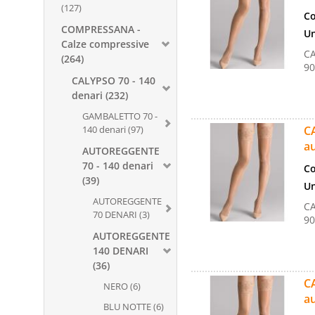
(127)
Co
COMPRESSANA -
Un
Calze compressive
CA
(264)
90
CALYPSO 70 - 140
denari (232)
GAMBALETTO 70 -
140 denari (97)
CA
au
AUTOREGGENTE
70 - 140 denari
Co
(39)
Un
AUTOREGGENTE
CA
70 DENARI (3)
90
AUTOREGGENTE
140 DENARI
(36)
CA
NERO (6)
au
BLU NOTTE (6)