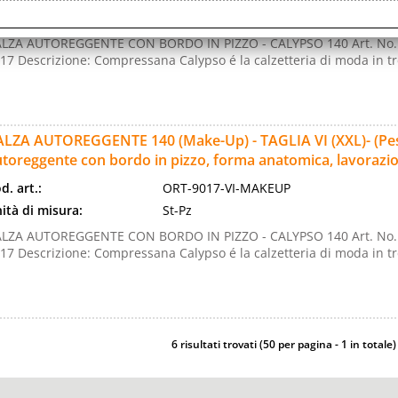
ità di misura:
St-Pz
LZA AUTOREGGENTE CON BORDO IN PIZZO - CALYPSO 140 Art. No.
17 Descrizione: Compressana Calypso é la calzetteria di moda in tre 
LZA AUTOREGGENTE 140 (Make-Up) - TAGLIA VI (XXL)- (Peso 8
toreggente con bordo in pizzo, forma anatomica, lavorazion
d. art.:
ORT-9017-VI-MAKEUP
ità di misura:
St-Pz
LZA AUTOREGGENTE CON BORDO IN PIZZO - CALYPSO 140 Art. No.
17 Descrizione: Compressana Calypso é la calzetteria di moda in tre 
6 risultati trovati (50 per pagina - 1 in totale)