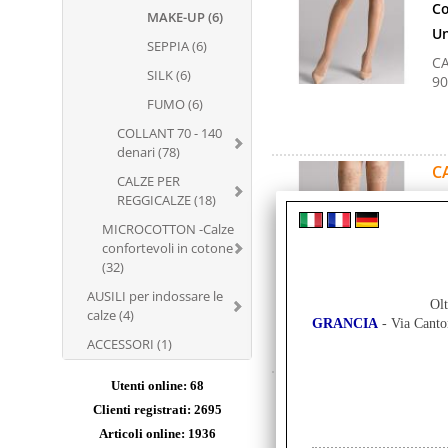
Co
MAKE-UP (6)
Un
SEPPIA (6)
CA
SILK (6)
90
FUMO (6)
COLLANT 70 - 140
denari (78)
CA
CALZE PER
au
REGGICALZE (18)
Co
MICROCOTTON -Calze
confortevoli in cotone
Un
(32)
CA
AUSILI per indossare le
90
Olt
calze (4)
GRANCIA
- Via Cant
ACCESSORI (1)
Utenti online: 68
CA
au
Clienti registrati: 2695
Articoli online: 1936
Co