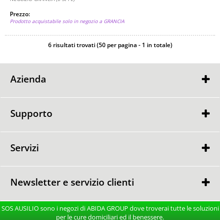
Prezzo:
Prodotto acquistabile solo in negozio a GRANCIA
6 risultati trovati (50 per pagina - 1 in totale)
Azienda
Contatti
Punti Vendita
Supporto
GARANZIA
GARANZIA
RESO MERCE
Servizi
CONSULENZA GRATUITA
CONSEGNA e MONTAGGIO
Newsletter e servizio clienti
TEL. 091 980 97 57
SOS AUSILIO sono i negozi di ABIDA GROUP dove troverai tutte le soluzioni
Dal Lunedi al Venerdi
per le cure domiciliari ed il benessere.