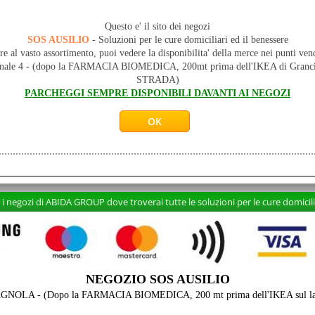
rto
Servizi
ZIA
CONSULENZA GRATUITA
Questo e' il sito dei negozi
MERCE
CONSEGNA e MONTAGGIO
SOS AUSILIO
- Soluzioni per le cure domiciliari ed il benessere
re al vasto assortimento, puoi vedere la disponibilita' della merce nei punti ven
onale 4 - (dopo la FARMACIA BIOMEDICA, 200mt prima dell'IKEA di Gr
STRADA)
PARCHEGGI SEMPRE DISPONIBILI DAVANTI AI NEGOZI
 negozi di ABIDA GROUP dove troverai tutte le soluzioni per le cure domicilia
NEGOZIO SOS AUSILIO
AGNOLA - (Dopo la FARMACIA BIOMEDICA, 200 mt prima dell'IKEA sul lato 