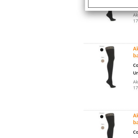
Un
Ak
17
Ak
b
Co
Un
Ak
17
Ak
b
Co