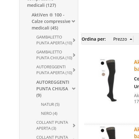
medicali (127)
AktiVen ® 100 -
Calze compressive
medicali (45)
GAMBALETTO
Ordina per:
PUNTA APERTA (10)
GAMBALETTO
PUNTA CHIUSA (10)
Ak
AUTOREGGENTI
b
PUNTA APERTA (10)
Co
AUTOREGGENTI
Un
PUNTA CHIUSA
(9)
Ak
17
NATUR (5)
NERO (4)
COLLANT PUNTA
APERTA (3)
Ak
b
COLLANT PUNTA