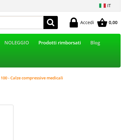
IT
Accedi
0,00
Sono già registrato
NOLEGGIO
Prodotti rimborsati
Blog
e l'ordine inserisci il nome utente e la password e poi
clicca sul pulsante "Accedi"
E-mail:
 100 - Calze compressive medicali
Password:
Hai perso la password?