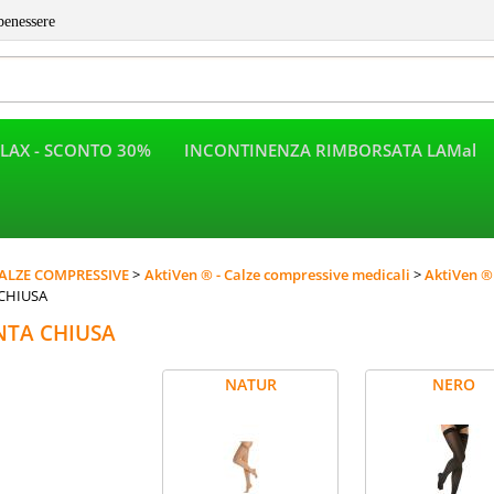
benessere
LAX - SCONTO 30%
INCONTINENZA RIMBORSATA LAMal
Per completar
ALZE COMPRESSIVE
AktiVen ® - Calze compressive medicali
AktiVen ®
CHIUSA
NTA CHIUSA
NATUR
NERO