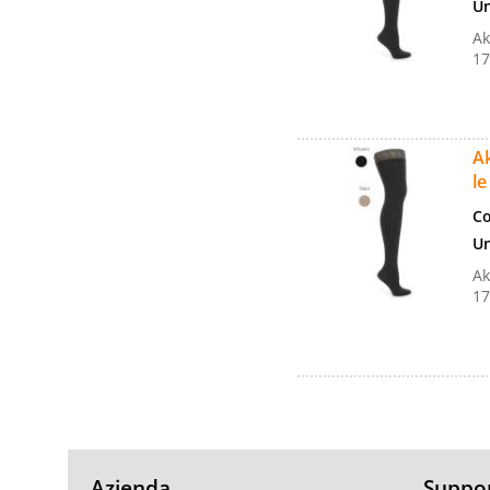
Un
Ak
17
Ak
le
Co
Un
Ak
17
Azienda
Suppo