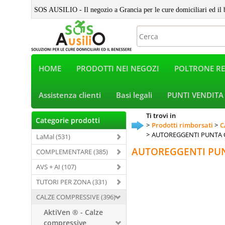
SOS AUSILIO - Il negozio a Grancia per le cure domiciliari ed il 
HOME
PRODOTTI NEI NEGOZI
POLTRONE RE
Assistenza clienti
Basi legali
PUNTI VENDITA
Ti trovi in
Categorie prodotti
Prodotti rimborsati
C
AUTOREGGENTI PUNTA 
LaMal (531)
AUTOREGGENTI PU
COMPLEMENTARE (385)
AVS + AI (107)
TUTORI PER ZONA (331)
CALZE COMPRESSIVE (396)
AktiVen ® - Calze
compressive