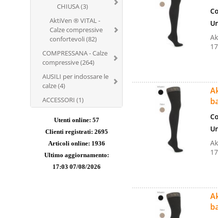
CHIUSA (3)
Co
AktiVen ® VITAL -
Un
Calze compressive
Ak
confortevoli (82)
17
COMPRESSANA - Calze
compressive (264)
AUSILI per indossare le
calze (4)
Ak
ACCESSORI (1)
b
Co
Utenti online: 57
Un
Clienti registrati: 2695
Ak
Articoli online: 1936
17
Ultimo aggiornamento:
17:03 07/08/2026
Ak
b