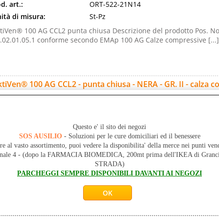
d. art.:
ORT-522-21N14
ità di misura:
St-Pz
tiVen® 100 AG CCL2 punta chiusa Descrizione del prodotto Pos. No
.02.01.05.1 conforme secondo EMAp 100 AG Calze compressive [...]
tiVen® 100 AG CCL2 - punta chiusa - NERA - GR. II - calza 
ase
d. art.:
ORT-522-21S12
ità di misura:
St-Pz
Questo e' il sito dei negozi
tiVen® 100 AG CCL2 punta chiusa Descrizione del prodotto Pos. No
SOS AUSILIO
- Soluzioni per le cure domiciliari ed il benessere
.02.01.05.1 conforme secondo EMAp 100 AG Calze compressive [...]
re al vasto assortimento, puoi vedere la disponibilita' della merce nei punti ven
onale 4 - (dopo la FARMACIA BIOMEDICA, 200mt prima dell'IKEA di Gr
STRADA)
PARCHEGGI SEMPRE DISPONIBILI DAVANTI AI NEGOZI
tiVen® 100 AG CCL2 - punta chiusa - NERA - GR. III - calza 
ase
d. art.:
ORT-522-21S13