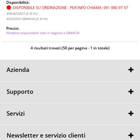
Disponibilità:
DISPONIBILE SU ORDINAZIONE - PER INFO CHIAMA: 091 980 97 57
MAGAZZINO (0 St-Pz)
NEGOZIO GRANCIA (0 St-Pz)
Prezzo:
Prodotto acquistabile solo in negozio a GRANCIA
4 risultati trovati (50 per pagina - 1 in totale)
Azienda
Contatti
Punti Vendita
Supporto
GARANZIA
GARANZIA
RESO MERCE
Servizi
CONSULENZA GRATUITA
CONSEGNA e MONTAGGIO
Newsletter e servizio clienti