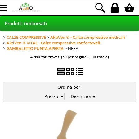
Prodotti rimborsati
CALZE COMPRESSIVE
AktiVen ® - Calze compressive medicali
HOME
AktiVen ® VITAL - Calze compressive confortevoli
GAMBALETTO PUNTA APERTA
NERA
PRODOTTI NEI NEGOZI
4 risultati trovati (50 per pagina - 1 in totale)
POLTRONE RELAX - SCONTO 30%
INCONTINENZA RIMBORSATA LAMal
Ordina per:
NOLEGGIO
Blog
Assistenza clienti