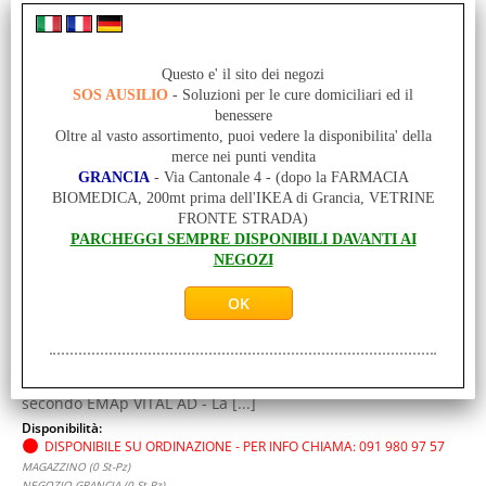
Questo e' il sito dei negozi
SOS AUSILIO
- Soluzioni per le cure domiciliari ed il
benessere
Oltre al vasto assortimento, puoi vedere la disponibilita' della
merce nei punti vendita
GRANCIA
- Via Cantonale 4 - (dopo la FARMACIA
AktiVen® VITAL AD CCL2 - punta aperta - NERA - GR.
BIOMEDICA, 200mt prima dell'IKEA di Grancia, VETRINE
IV - calza compressiva confortevole e versatile
FRONTE STRADA)
PARCHEGGI SEMPRE DISPONIBILI DAVANTI AI
Cod. art.:
NEGOZI
ORT-611-20S14
Unità di misura:
St-Pz
AktiVen® VITAL AD CCL2 punta aperta - CALZA COMPRESSIVA
Descrizione del prodotto Pos. No. 17.02.01.01.1 conforme
secondo EMAp VITAL AD - La [...]
Disponibilità:
DISPONIBILE SU ORDINAZIONE - PER INFO CHIAMA: 091 980 97 57
MAGAZZINO (0 St-Pz)
NEGOZIO GRANCIA (0 St-Pz)