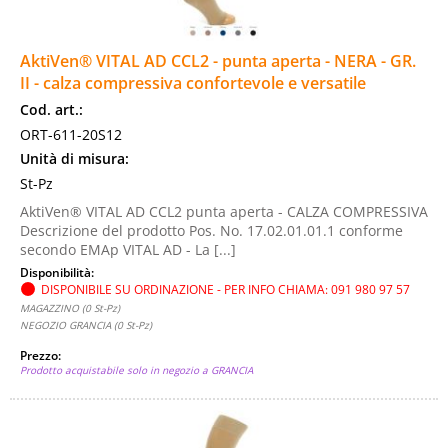
Basi legali
AktiVen® VITAL AD CCL2 - punta aperta - NERA - GR.
II - calza compressiva confortevole e versatile
PUNTI VENDITA
Cod. art.:
ORT-611-20S12
Unità di misura:
St-Pz
AktiVen® VITAL AD CCL2 punta aperta - CALZA COMPRESSIVA
Descrizione del prodotto Pos. No. 17.02.01.01.1 conforme
secondo EMAp VITAL AD - La [...]
Disponibilità:
DISPONIBILE SU ORDINAZIONE - PER INFO CHIAMA: 091 980 97 57
MAGAZZINO (0 St-Pz)
NEGOZIO GRANCIA (0 St-Pz)
Prezzo:
Prodotto acquistabile solo in negozio a GRANCIA