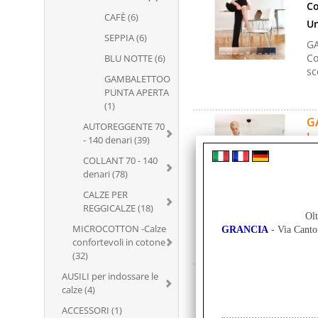
Co
CAFÈ (6)
Un
SEPPIA (6)
GA
Co
BLU NOTTE (6)
sc
GAMBALETTOO
PUNTA APERTA
(1)
GA
AUTOREGGENTE 70
bo
- 140 denari (39)
Co
COLLANT 70 - 140
denari (78)
Un
CALZE PER
GA
REGGICALZE (18)
Co
Olt
sc
MICROCOTTON -Calze
GRANCIA
- Via Cant
confortevoli in cotone
(32)
GA
AUSILI per indossare le
calze (4)
bo
ACCESSORI (1)
Co