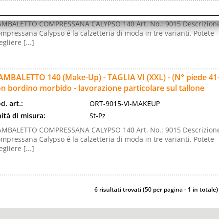
ità di misura:
St-Pz
MBALETTO COMPRESSANA CALYPSO 140 Art. No.: 9015 Descrizion
mpressana Calypso é la calzetteria di moda in tre varianti. Potete
egliere [...]
MBALETTO 140 (Make-Up) - TAGLIA VI (XXL) - (N° piede 41-43
n bordino morbido - lavorazione particolare sul tallone
d. art.:
ORT-9015-VI-MAKEUP
ità di misura:
St-Pz
MBALETTO COMPRESSANA CALYPSO 140 Art. No.: 9015 Descrizion
mpressana Calypso é la calzetteria di moda in tre varianti. Potete
egliere [...]
6 risultati trovati (50 per pagina - 1 in totale)