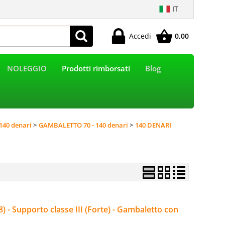
IT
Accedi
0,00
Sono già registrato
NOLEGGIO
Prodotti rimborsati
Blog
e l'ordine inserisci il nome utente e la password e poi
clicca sul pulsante "Accedi"
E-mail:
140 denari
GAMBALETTO 70 - 140 denari
140 DENARI
Password:
Hai perso la password?
 - Supporto classe III (Forte) - Gambaletto con