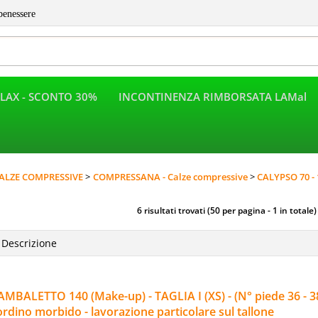
benessere
LAX - SCONTO 30%
INCONTINENZA RIMBORSATA LAMal
Per completar
ALZE COMPRESSIVE
COMPRESSANA - Calze compressive
CALYPSO 70 - 
6 risultati trovati (50 per pagina - 1 in totale)
MBALETTO 140 (Make-up) - TAGLIA I (XS) - (N° piede 36 - 38)
rdino morbido - lavorazione particolare sul tallone