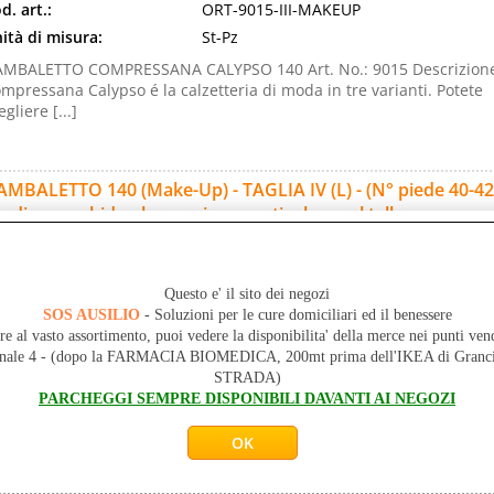
d. art.:
ORT-9015-III-MAKEUP
ità di misura:
St-Pz
MBALETTO COMPRESSANA CALYPSO 140 Art. No.: 9015 Descrizion
mpressana Calypso é la calzetteria di moda in tre varianti. Potete
egliere [...]
MBALETTO 140 (Make-Up) - TAGLIA IV (L) - (N° piede 40-42) 
rdino morbido - lavorazione particolare sul tallone
d. art.:
ORT-9015-IV-MAKEUP
ità di misura:
St-Pz
Questo e' il sito dei negozi
MBALETTO COMPRESSANA CALYPSO 140 Art. No.: 9015 Descrizion
SOS AUSILIO
- Soluzioni per le cure domiciliari ed il benessere
mpressana Calypso é la calzetteria di moda in tre varianti. Potete
re al vasto assortimento, puoi vedere la disponibilita' della merce nei punti ven
egliere [...]
onale 4 - (dopo la FARMACIA BIOMEDICA, 200mt prima dell'IKEA di Gr
STRADA)
PARCHEGGI SEMPRE DISPONIBILI DAVANTI AI NEGOZI
MBALETTO 140 (Make-Up) - TAGLIA V (XL) - (N° piede 41-43) 
rdino morbido - lavorazione particolare sul tallone
d. art.:
ORT-9015-V-MAKEUP