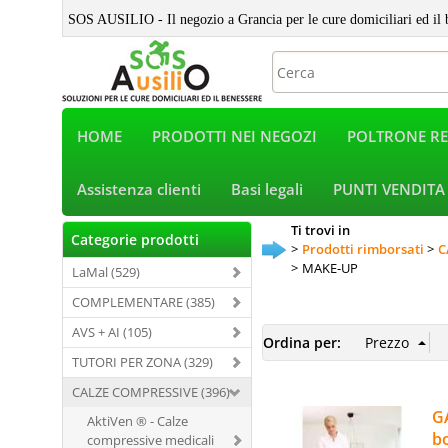
SOS AUSILIO - Il negozio a Grancia per le cure domiciliari ed il 
HOME
PRODOTTI NEI NEGOZI
POLTRONE RE
Assistenza clienti
Basi legali
PUNTI VENDITA
Ti trovi in
Categorie prodotti
Prodotti rimborsati
C
MAKE-UP
LaMal (529)
COMPLEMENTARE (385)
AVS + AI (105)
Ordina per:
TUTORI PER ZONA (329)
CALZE COMPRESSIVE (396)
GA
AktiVen ® - Calze
bo
compressive medicali