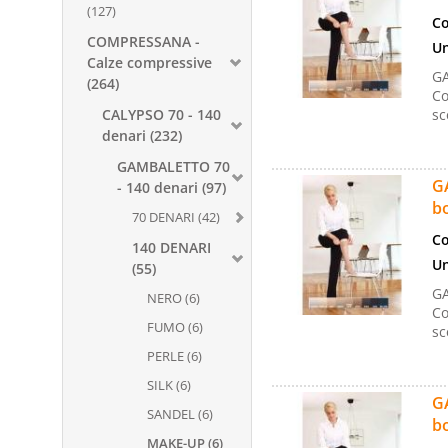
(127)
Co
COMPRESSANA -
Un
Calze compressive
GA
(264)
Co
CALYPSO 70 - 140
sc
denari (232)
GAMBALETTO 70
GA
- 140 denari (97)
bo
70 DENARI (42)
Co
140 DENARI
Un
(55)
GA
NERO (6)
Co
FUMO (6)
sc
PERLE (6)
SILK (6)
GA
SANDEL (6)
bo
MAKE-UP (6)