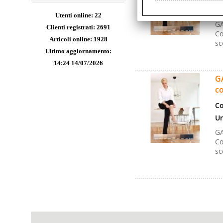
Un
Utenti online: 22
GA
Clienti registrati: 2691
Co
Articoli online: 1928
sc
Ultimo aggiornamento:
14:24 14/07/2026
GA
co
Co
Un
GA
Co
sc