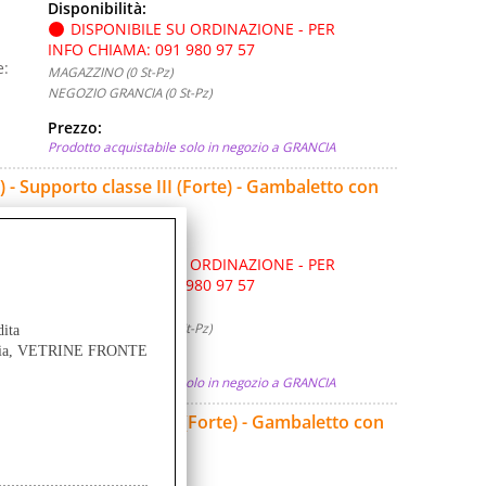
Disponibilità:
DISPONIBILE SU ORDINAZIONE - PER
INFO CHIAMA: 091 980 97 57
e:
MAGAZZINO (0 St-Pz)
NEGOZIO GRANCIA (0 St-Pz)
Prezzo:
Prodotto acquistabile solo in negozio a GRANCIA
- Supporto classe III (Forte) - Gambaletto con
Disponibilità:
DISPONIBILE SU ORDINAZIONE - PER
INFO CHIAMA: 091 980 97 57
e:
MAGAZZINO (0 St-Pz)
NEGOZIO GRANCIA (0 St-Pz)
dita
ancia, VETRINE FRONTE
Prezzo:
Prodotto acquistabile solo in negozio a GRANCIA
- Supporto classe III (Forte) - Gambaletto con
Disponibilità: