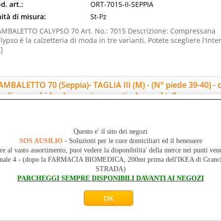
d. art.:
ORT-7015-II-SEPPIA
ità di misura:
St-Pz
MBALETTO CALYPSO 70 Art. No.: 7015 Descrizione: Compressana
lypso é la calzetteria di moda in tre varianti. Potete scegliere l'inte
.]
MBALETTO 70 (Seppia)- TAGLIA III (M) - (N° piede 39-40) - 
rdino morbido - lavorazione particolare sul tallone
d. art.:
ORT-7015-III-SEPPIA
ità di misura:
St-Pz
Questo e' il sito dei negozi
MBALETTO CALYPSO 70 Art. No.: 7015 Descrizione: Compressana
SOS AUSILIO
- Soluzioni per le cure domiciliari ed il benessere
lypso é la calzetteria di moda in tre varianti. Potete scegliere l'inte
re al vasto assortimento, puoi vedere la disponibilita' della merce nei punti ven
.]
onale 4 - (dopo la FARMACIA BIOMEDICA, 200mt prima dell'IKEA di Gr
STRADA)
PARCHEGGI SEMPRE DISPONIBILI DAVANTI AI NEGOZI
MBALETTO 70 (Seppia)- TAGLIA V (XL) - (N° piede 41-43) - c
rdino morbido - lavorazione particolare sul tallone
d. art.:
ORT-7015-V-SEPPIA