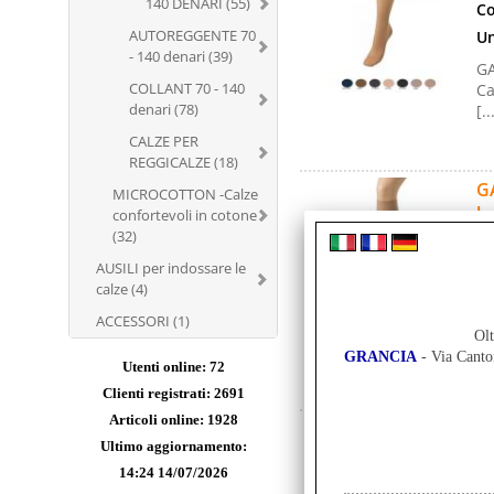
140 DENARI (55)
Co
AUTOREGGENTE 70
Un
- 140 denari (39)
GA
COLLANT 70 - 140
Ca
denari (78)
[..
CALZE PER
REGGICALZE (18)
GA
MICROCOTTON -Calze
bo
confortevoli in cotone
(32)
Co
AUSILI per indossare le
Un
calze (4)
GA
ACCESSORI (1)
Ca
Olt
[..
GRANCIA
- Via Cant
Utenti online: 72
Clienti registrati: 2691
Articoli online: 1928
GA
Ultimo aggiornamento:
bo
14:24 14/07/2026
Co