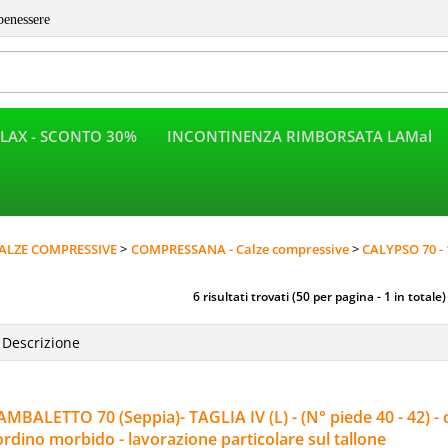
benessere
LAX - SCONTO 30%
INCONTINENZA RIMBORSATA LAMal
Per completar
ALZE COMPRESSIVE
COMPRESSANA - Calze compressive
CALYPSO 70 - 
6 risultati trovati (50 per pagina - 1 in totale)
MBALETTO 70 (Seppia)- TAGLIA IV (L) - (N° piede 40 - 42) - 
rdino morbido - lavorazione particolare sul tallone