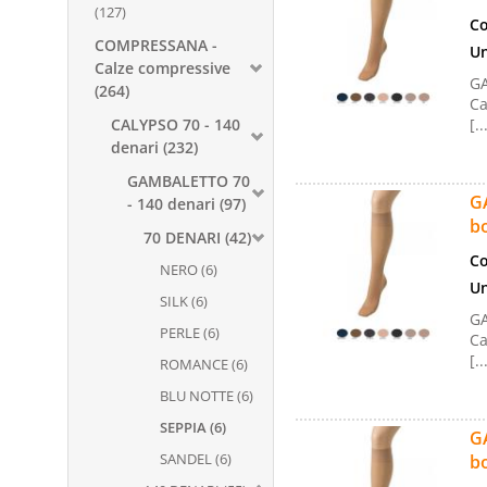
(127)
Co
COMPRESSANA -
Un
Calze compressive
GA
(264)
Ca
CALYPSO 70 - 140
[..
denari (232)
GAMBALETTO 70
GA
- 140 denari (97)
bo
70 DENARI (42)
Co
NERO (6)
Un
SILK (6)
GA
PERLE (6)
Ca
[..
ROMANCE (6)
BLU NOTTE (6)
SEPPIA (6)
GA
SANDEL (6)
bo