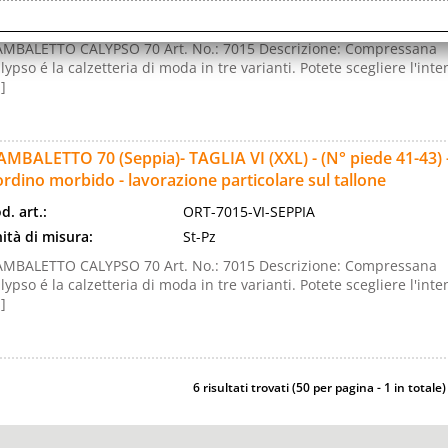
ità di misura:
St-Pz
MBALETTO CALYPSO 70 Art. No.: 7015 Descrizione: Compressana
lypso é la calzetteria di moda in tre varianti. Potete scegliere l'inte
.]
MBALETTO 70 (Seppia)- TAGLIA VI (XXL) - (N° piede 41-43) -
rdino morbido - lavorazione particolare sul tallone
d. art.:
ORT-7015-VI-SEPPIA
ità di misura:
St-Pz
MBALETTO CALYPSO 70 Art. No.: 7015 Descrizione: Compressana
lypso é la calzetteria di moda in tre varianti. Potete scegliere l'inte
.]
6 risultati trovati (50 per pagina - 1 in totale)