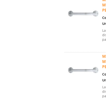
M
P
Co
Un
La
di
pa
M
M
P
Co
Un
La
di
pa