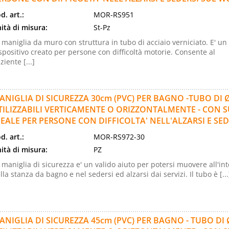
d. art.:
MOR-RS951
ità di misura:
St-Pz
 maniglia da muro con struttura in tubo di acciaio verniciato. E' un
spositivo creato per persone con difficoltà motorie. Consente al
ziente [...]
ANIGLIA DI SICUREZZA 30cm (PVC) PER BAGNO -TUBO DI 
TILIZZABILI VERTICAMENTE O ORIZZONTALMENTE - CON SU
DEALE PER PERSONE CON DIFFICOLTA' NELL'ALZARSI E SED
d. art.:
MOR-RS972-30
ità di misura:
PZ
 maniglia di sicurezza e' un valido aiuto per potersi muovere all'in
lla stanza da bagno e nel sedersi ed alzarsi dai servizi. Il tubo è [...
ANIGLIA DI SICUREZZA 45cm (PVC) PER BAGNO - TUBO DI