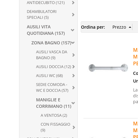
ANTIDECUBITO (121)
DEAMBULATORI
SPECIALI (5)
AUSILI VITA
Ordina per:
QUOTIDIANA (157)
ZONA BAGNO (157)
M
AUSILI VASCA DA
M
BAGNO (9)
P
AUSILI DOCCIA (12)
Co
AUSILI WC (68)
Un
SEDIE COMODA -
La
WC E DOCCIA (57)
di
MANIGLIE E
pa
CORRIMANO (11)
A VENTOSA (2)
M
CON FISSAGGIO
M
(9)
P