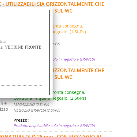
 - UTILIZZABILI SIA ORIZZONTALMENTE CHE
ELL'ALZARSI E SEDERSI SUL WC
Disponibilità:
Scarsa ma in pronta consegna.
Controlla in quale negozio. (1 St-Pz)
li e
MAGAZZINO (0 St-Pz)
dita
izzo
NEGOZIO GRANCIA (1 St-Pz)
ancia, VETRINE FRONTE
Prezzo:
Prodotto acquistabile solo in negozio a GRANCIA
 - UTILIZZABILI SIA ORIZZONTALMENTE CHE
ELL'ALZARSI E SEDERSI SUL WC
Disponibilità:
Disponibile in pronta consegna.
Controlla in quale negozio. (2 St-Pz)
li e
MAGAZZINO (0 St-Pz)
izzo
NEGOZIO GRANCIA (2 St-Pz)
Prezzo:
Prodotto acquistabile solo in negozio a GRANCIA
PUGNATURE DI Ø 25 mm - CON FISSAGGIO AL