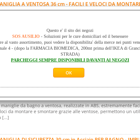
ANIGLIA A VENTOSA 36 cm - FACILI E VELOCI DA MONTARE
ERTICALMENTE - IDEALE PER PERSONE CON DIFFICOLTA' N
d. art.:
MOR-RS975-36
ità di misura:
St-Pz
Questo e' il sito dei negozi
SOS AUSILIO
- Soluzioni per le cure domiciliari ed il benessere
 maniglie da bagno a ventosa, realizzate in ABS, estremamente faci
re al vasto assortimento, puoi vedere la disponibilita' della merce nei punti ven
loci da montare e smontare grazie alle ventose, permettono un util
onale 4 - (dopo la FARMACIA BIOMEDICA, 200mt prima dell'IKEA di Gr
 [...]
STRADA)
PARCHEGGI SEMPRE DISPONIBILI DAVANTI AI NEGOZI
ANIGLIA A VENTOSA 50 cm - FACILI E VELOCI DA MONTARE
ERTICALMENTE - IDEALE PER PERSONE CON DIFFICOLTA' N
d. art.:
MOR-RS975-50
ità di misura:
St-Pz
 maniglie da bagno a ventosa, realizzate in ABS, estremamente faci
loci da montare e smontare grazie alle ventose, permettono un util
 [...]
ANIGLIA DI SICUREZZA 30 cm in Acciaio PER BAGNO - IM