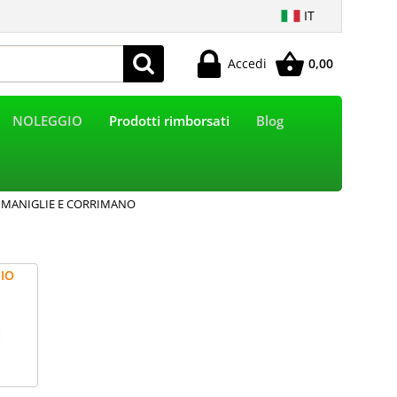
IT
Accedi
0,00
Sono già registrato
NOLEGGIO
Prodotti rimborsati
Blog
e l'ordine inserisci il nome utente e la password e poi
clicca sul pulsante "Accedi"
E-mail:
MANIGLIE E CORRIMANO
Password:
IO
Hai perso la password?