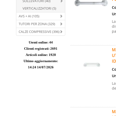
SOLLEVATORI (40)
Co
VERTICALIZZATORI (5)
Un
AVS + AI (105)
La
TUTORI PER ZONA (329)
di
pa
CALZE COMPRESSIVE (396)
Utenti online: 44
Clienti registrati: 2691
M
U
Articoli online: 1928
I
Ultimo aggiornamento:
14:24 14/07/2026
Co
Un
La
de
M