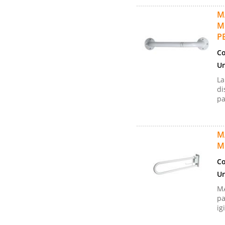
M
M
P
Co
Un
La
di
pa
M
M
Co
Un
MA
pa
igi