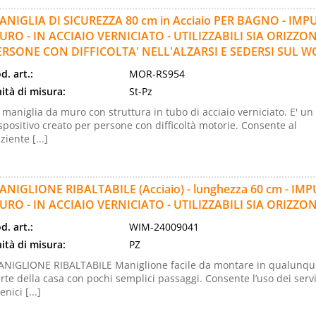
ANIGLIA DI SICUREZZA 80 cm in Acciaio PER BAGNO - IM
URO - IN ACCIAIO VERNICIATO - UTILIZZABILI SIA ORIZZ
ERSONE CON DIFFICOLTA' NELL'ALZARSI E SEDERSI SUL W
d. art.:
MOR-RS954
ità di misura:
St-Pz
 maniglia da muro con struttura in tubo di acciaio verniciato. E' un
spositivo creato per persone con difficoltà motorie. Consente al
ziente [...]
ANIGLIONE RIBALTABILE (Acciaio) - lunghezza 60 cm - I
URO - IN ACCIAIO VERNICIATO - UTILIZZABILI SIA ORIZ
d. art.:
WIM-24009041
ità di misura:
PZ
NIGLIONE RIBALTABILE Maniglione facile da montare in qualunqu
rte della casa con pochi semplici passaggi. Consente l’uso dei servi
enici [...]