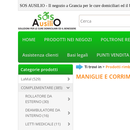
SOS AUSILIO - Il negozio a Grancia per le cure domiciliari ed il 
HOME
PRODOTTI NEI NEGOZI
POLTRONE RE
Assistenza clienti
Basi legali
PUNTI VENDITA
Ti trovi in
Prodotti rimb
Categorie prodotti
MANIGLIE E CORRI
LaMal (529)
COMPLEMENTARE (385)
ROLLATORE DA
ESTERNO (30)
DEAMBULATORE DA
INTERNO (16)
LETTI MEDICALE (11)