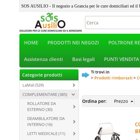
SOS AUSILIO - Il negozio a Grancia per le cure domiciliari ed il 
HOME
PRODOTTI NEI NEGOZI
POLTRONE RE
Assistenza clienti
Basi legali
PUNTI VENDITA
Ti trovi in
Categorie prodotti
Prodotti rimborsati
C
LaMal (529)
COMPLEMENTARE (385)
Ordina per:
ROLLATORE DA
ESTERNO (30)
DEAMBULATORE DA
C
INTERNO (16)
B
LETTI MEDICALE (11)