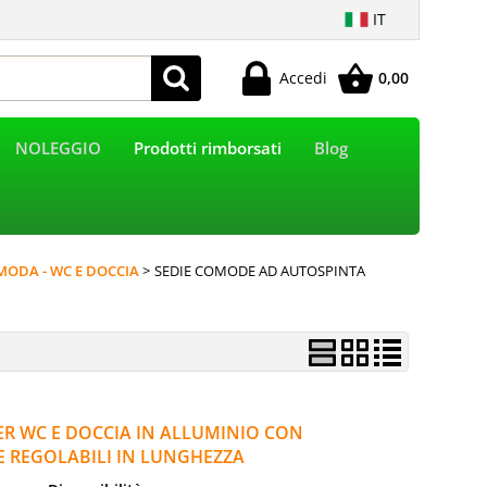
IT
Accedi
0,00
Sono già registrato
NOLEGGIO
Prodotti rimborsati
Blog
e l'ordine inserisci il nome utente e la password e poi
clicca sul pulsante "Accedi"
E-mail:
MODA - WC E DOCCIA
SEDIE COMODE AD AUTOSPINTA
Password:
Hai perso la password?
ER WC E DOCCIA IN ALLUMINIO CON
I E REGOLABILI IN LUNGHEZZA