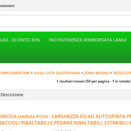
benessere
LAX - SCONTO 30%
INCONTINENZA RIMBORSATA LAMal
Per completar
OMPLEMENTARE
AUSILI VITA QUOTIDIANA
ZONA BAGNO
SEDIE CO
1 risultati trovati (50 per pagina - 1 in totale)
OMODA (seduta 41cm - LARGHEZZA 65) AD AUTOSPINTA P
RACCIOLI RIBALTABILI E PEDANE RIBALTABILI, ESTRAIBIL