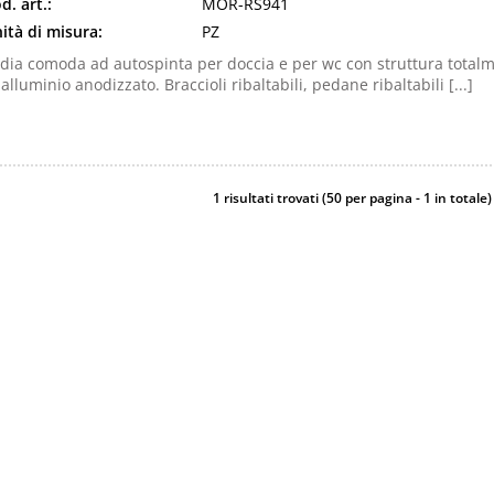
d. art.:
MOR-RS941
ità di misura:
PZ
dia comoda ad autospinta per doccia e per wc con struttura total
 alluminio anodizzato. Braccioli ribaltabili, pedane ribaltabili [...]
1 risultati trovati (50 per pagina - 1 in totale)