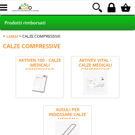
Prodotti rimborsati
LaMal
CALZE COMPRESSIVE
HOME
CALZE COMPRESSIVE
PRODOTTI NEI NEGOZI
AKTIVEN 100 - CALZE
AKTIVEV VITAL -
MEDICALI
CALZE MEDICALI
POLTRONE RELAX - SCONTO 30%
COMPRESSIVE
COMPRESSIVE
INCONTINENZA RIMBORSATA LAMal
NOLEGGIO
AUSULI PER
Blog
INDOSSARE CALZE
MEDICALI
Assistenza clienti