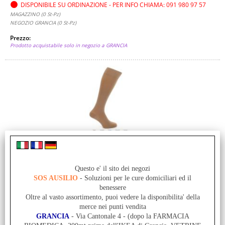
DISPONIBILE SU ORDINAZIONE - PER INFO CHIAMA: 091 980 97 57
MAGAZZINO (0 St-Pz)
NEGOZIO GRANCIA (0 St-Pz)
Prezzo:
Prodotto acquistabile solo in negozio a GRANCIA
AktiVen® VITAL AD CCL2 - punta chiusa - BEIGE - GR.
IV - calza compressiva confortevole e versatile
Questo e' il sito dei negozi
Cod. art.:
SOS AUSILIO
- Soluzioni per le cure domiciliari ed il
ORT-612-20B14
benessere
Unità di misura:
Oltre al vasto assortimento, puoi vedere la disponibilita' della
St-Pz
merce nei punti vendita
GRANCIA
- Via Cantonale 4 - (dopo la FARMACIA
VITAL AD - AktiVen® VITAL AD CCL2 punta chiusa La calza