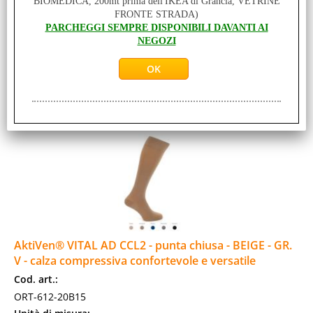
BIOMEDICA, 200mt prima dell'IKEA di Grancia, VETRINE
compressiva confortevole e versatile: - VITAL-Plus Terapia
FRONTE STRADA)
sicura per una grande varietà [...]
PARCHEGGI SEMPRE DISPONIBILI DAVANTI AI
Disponibilità:
NEGOZI
DISPONIBILE SU ORDINAZIONE - PER INFO CHIAMA: 091 980 97 57
MAGAZZINO (0 St-Pz)
NEGOZIO GRANCIA (0 St-Pz)
Prezzo:
Prodotto acquistabile solo in negozio a GRANCIA
AktiVen® VITAL AD CCL2 - punta chiusa - BEIGE - GR.
V - calza compressiva confortevole e versatile
Cod. art.:
ORT-612-20B15