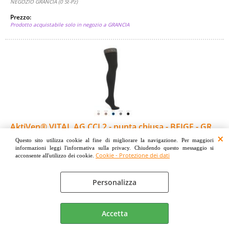
NEGOZIO GRANCIA (0 St-Pz)
Prezzo:
Prodotto acquistabile solo in negozio a GRANCIA
AktiVen® VITAL AG CCL2 - punta chiusa - BEIGE - GR.
III - calza compressiva confortevole e versatile
Questo sito utilizza cookie al fine di migliorare la navigazione. Per maggiori
informazioni leggi l'informativa sulla privacy. Chiudendo questo messaggio si
Cod. art.:
Cookie - Protezione dei dati
acconsente all'utilizzo dei cookie.
ORT-622-21B13
Unità di misura:
Personalizza
St-Pz
AktiVen® VITAL AG CCL2 punta chiusa - calza compressiva
confortevole e versatile VITAL AG - La calza compressiva
Accetta
confortevole e versatile: - [...]