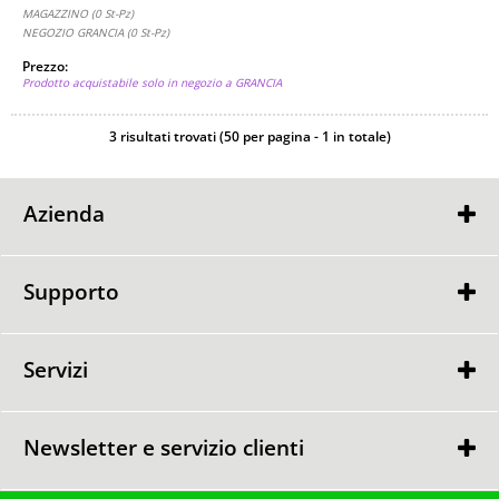
MAGAZZINO (0 St-Pz)
NEGOZIO GRANCIA (0 St-Pz)
Prezzo:
Prodotto acquistabile solo in negozio a GRANCIA
3 risultati trovati (50 per pagina - 1 in totale)
Azienda
Contatti
Punti Vendita
Supporto
GARANZIA
GARANZIA
RESO MERCE
Servizi
CONSULENZA GRATUITA
CONSEGNA e MONTAGGIO
Newsletter e servizio clienti
TEL. 091 980 97 57