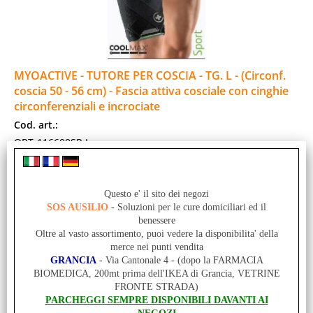
MYOACTIVE - TUTORE PER COSCIA - TG. L - (Circonf.
coscia 50 - 56 cm) - Fascia attiva cosciale con cinghie
circonferenziali e incrociate
Cod. art.:
ORT-116600SP-L
Unità di misura:
St-Pz
Questo e' il sito dei negozi
BORT MyoActive Sport Bendaggio per la coscia –– Fascia
SOS AUSILIO
- Soluzioni per le cure domiciliari ed il
attiva cosciale con cinghie circonferenziali e incrociate ––
benessere
Impiego possibile sia frontale [...]
Oltre al vasto assortimento, puoi vedere la disponibilita' della
Disponibilità:
merce nei punti vendita
DISPONIBILE SU ORDINAZIONE - PER INFO CHIAMA: 091 980 97 57
GRANCIA
- Via Cantonale 4 - (dopo la FARMACIA
MAGAZZINO (0 St-Pz)
BIOMEDICA, 200mt prima dell'IKEA di Grancia, VETRINE
NEGOZIO GRANCIA (0 St-Pz)
FRONTE STRADA)
Prezzo:
PARCHEGGI SEMPRE DISPONIBILI DAVANTI AI
Prodotto acquistabile solo in negozio a GRANCIA