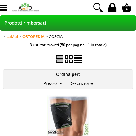
Prodotti rimborsati
LaMal
ORTOPEDIA
COSCIA
HOME
3 risultati trovati (50 per pagina - 1 in totale)
PRODOTTI NEI NEGOZI
POLTRONE RELAX - SCONTO 30%
Ordina per:
INCONTINENZA RIMBORSATA LAMal
NOLEGGIO
Blog
Assistenza clienti