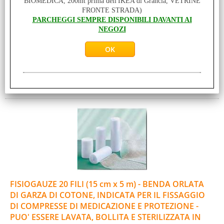
BIOMEDICA, 200mt prima dell'IKEA di Grancia, VETRINE
FISIOGAUZE 20 FILI (12 cm x 5 m) Benda orlata di garza di
FRONTE STRADA)
cotone, indicata per il fissaggio di compresse di medicazione
PARCHEGGI SEMPRE DISPONIBILI DAVANTI AI
e protezione di ferite, [...]
NEGOZI
Disponibilità:
DISPONIBILE SU ORDINAZIONE - PER INFO CHIAMA: 091 980 97 57
MAGAZZINO (0 PZ)
NEGOZIO GRANCIA (0 PZ)
Prezzo:
Prodotto acquistabile solo in negozio a GRANCIA
FISIOGAUZE 20 FILI (15 cm x 5 m) - BENDA ORLATA
DI GARZA DI COTONE, INDICATA PER IL FISSAGGIO
DI COMPRESSE DI MEDICAZIONE E PROTEZIONE -
PUO' ESSERE LAVATA, BOLLITA E STERILIZZATA IN