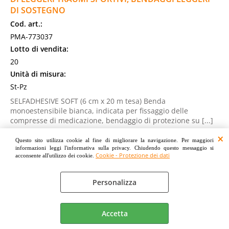
DI SOSTEGNO
Cod. art.:
PMA-773037
Lotto di vendita:
20
Unità di misura:
St-Pz
SELFADHESIVE SOFT (6 cm x 20 m tesa) Benda
monoestensibile bianca, indicata per fissaggio delle
compresse di medicazione, bendaggio di protezione su [...]
Disponibilità:
DISPONIBILE SU ORDINAZIONE - PER INFO CHIAMA: 091 980 97 57
Questo sito utilizza cookie al fine di migliorare la navigazione. Per maggiori
informazioni leggi l'informativa sulla privacy. Chiudendo questo messaggio si
MAGAZZINO (0 St-Pz)
Cookie - Protezione dei dati
acconsente all'utilizzo dei cookie.
NEGOZIO GRANCIA (16 St-Pz)
Prezzo:
Personalizza
Prodotto acquistabile solo in negozio a GRANCIA
Accetta