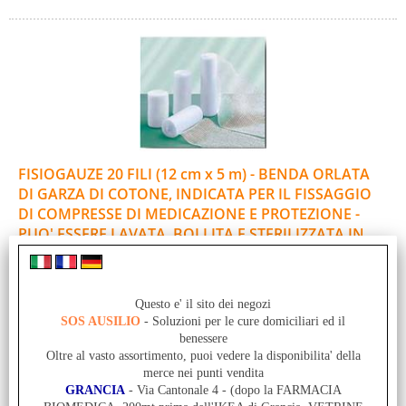
FISIOGAUZE 20 FILI (12 cm x 5 m) - BENDA ORLATA
DI GARZA DI COTONE, INDICATA PER IL FISSAGGIO
DI COMPRESSE DI MEDICAZIONE E PROTEZIONE -
PUO' ESSERE LAVATA, BOLLITA E STERILIZZATA IN
AUTOCLAVE
Cod. art.:
PMA-771007
Questo e' il sito dei negozi
Lotto di vendita:
SOS AUSILIO
- Soluzioni per le cure domiciliari ed il
benessere
70
Oltre al vasto assortimento, puoi vedere la disponibilita' della
Unità di misura:
merce nei punti vendita
PZ
GRANCIA
- Via Cantonale 4 - (dopo la FARMACIA