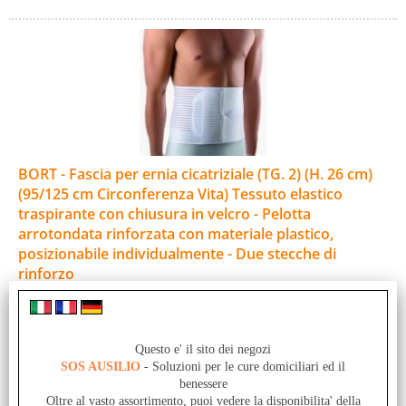
BORT - Fascia per ernia cicatriziale (TG. 2) (H. 26 cm)
(95/125 cm Circonferenza Vita) Tessuto elastico
traspirante con chiusura in velcro - Pelotta
arrotondata rinforzata con materiale plastico,
posizionabile individualmente - Due stecche di
rinforzo
Cod. art.:
ORT-104050-2-26
Unità di misura:
Questo e' il sito dei negozi
St-Pz
SOS AUSILIO
- Soluzioni per le cure domiciliari ed il
benessere
CARATTERISTICHE DEL PRODOTTO - Fascia elastica per la
Oltre al vasto assortimento, puoi vedere la disponibilita' della