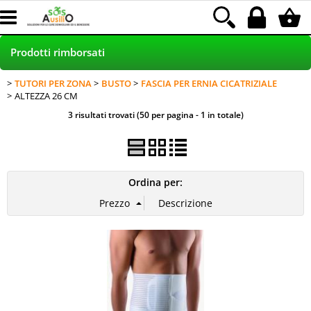
Prodotti rimborsati
TUTORI PER ZONA
BUSTO
FASCIA PER ERNIA CICATRIZIALE
HOME
ALTEZZA 26 CM
3 risultati trovati (50 per pagina - 1 in totale)
PRODOTTI NEI NEGOZI
POLTRONE RELAX - SCONTO 30%
Ordina per:
INCONTINENZA RIMBORSATA LAMal
NOLEGGIO
Blog
Assistenza clienti