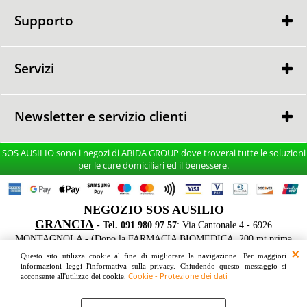
Punti Vendita
Supporto
GARANZIA
GARANZIA
RESO MERCE
Servizi
CONSULENZA GRATUITA
CONSEGNA e MONTAGGIO
Newsletter e servizio clienti
TEL. 091 980 97 57
SOS AUSILIO sono i negozi di ABIDA GROUP dove troverai tutte le soluzioni
Dal Lunedi al Venerdi
per le cure domiciliari ed il benessere.
9:30 - 17:45
Sabato s
u appuntamento
NEGOZIO SOS AUSILIO
GRANCIA
- Tel. 091 980 97 57
: Via Cantonale 4 - 6926
Ho letto ed accetto le condizioni dell'
informativa privacy
MONTAGNOLA - (Dopo la FARMACIA BIOMEDICA, 200 mt prima
dell'IKEA sul lato destro FRONTE STRADA - Parcheggio gratuito davanti
Questo sito utilizza cookie al fine di migliorare la navigazione. Per maggiori
le vetrine)
informazioni leggi l'informativa sulla privacy. Chiudendo questo messaggio si
Cookie - Protezione dei dati
acconsente all'utilizzo dei cookie.