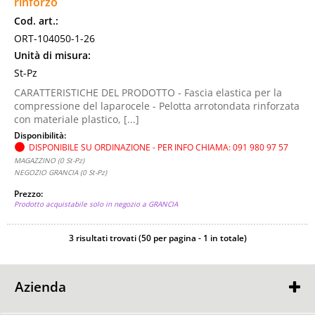
rinforzo
Cod. art.:
ORT-104050-1-26
Unità di misura:
St-Pz
CARATTERISTICHE DEL PRODOTTO - Fascia elastica per la
compressione del laparocele - Pelotta arrotondata rinforzata
con materiale plastico, [...]
Disponibilità:
DISPONIBILE SU ORDINAZIONE - PER INFO CHIAMA: 091 980 97 57
MAGAZZINO (0 St-Pz)
NEGOZIO GRANCIA (0 St-Pz)
Prezzo:
Prodotto acquistabile solo in negozio a GRANCIA
3 risultati trovati (50 per pagina - 1 in totale)
Azienda
Contatti