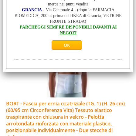
compressione del laparocele - Pelotta arrotondata rinforzata
merce nei punti vendita
con materiale plastico, [...]
GRANCIA
- Via Cantonale 4 - (dopo la FARMACIA
Disponibilità:
BIOMEDICA, 200mt prima dell'IKEA di Grancia, VETRINE
DISPONIBILE SU ORDINAZIONE - PER INFO CHIAMA: 091 980 97 57
FRONTE STRADA)
MAGAZZINO (0 St-Pz)
PARCHEGGI SEMPRE DISPONIBILI DAVANTI AI
NEGOZIO GRANCIA (0 St-Pz)
NEGOZI
Prezzo:
Prodotto acquistabile solo in negozio a GRANCIA
BORT - Fascia per ernia cicatriziale (TG. 1) (H. 26 cm)
(60/95 cm Circonferenza Vita) Tessuto elastico
traspirante con chiusura in velcro - Pelotta
arrotondata rinforzata con materiale plastico,
posizionabile individualmente - Due stecche di