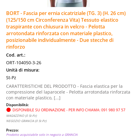
Basi legali
BORT - Fascia per ernia cicatriziale (TG. 3) (H. 26 cm)
(125/150 cm Circonferenza Vita) Tessuto elastico
PUNTI VENDITA
traspirante con chiusura in velcro - Pelotta
arrotondata rinforzata con materiale plastico,
posizionabile individualmente - Due stecche di
rinforzo
Cod. art.:
ORT-104050-3-26
Unità di misura:
St-Pz
CARATTERISTICHE DEL PRODOTTO - Fascia elastica per la
compressione del laparocele - Pelotta arrotondata rinforzata
con materiale plastico, [...]
Disponibilità:
DISPONIBILE SU ORDINAZIONE - PER INFO CHIAMA: 091 980 97 57
MAGAZZINO (0 St-Pz)
NEGOZIO GRANCIA (0 St-Pz)
Prezzo:
Prodotto acquistabile solo in negozio a GRANCIA