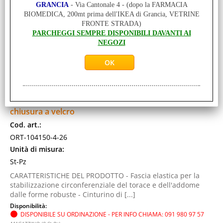
GRANCIA
- Via Cantonale 4 - (dopo la FARMACIA
BIOMEDICA, 200mt prima dell'IKEA di Grancia, VETRINE
FRONTE STRADA)
PARCHEGGI SEMPRE DISPONIBILI DAVANTI AI
NEGOZI
SUPPORTO TORACIO-ADDOMINALE - (TG. 4) (H. 26
cm) (105/115 cm Circonferenza Corpo) - Fascia a
gancio in due parti, tessuto traspirante con ampia
chiusura a velcro
Cod. art.:
ORT-104150-4-26
Unità di misura:
St-Pz
CARATTERISTICHE DEL PRODOTTO - Fascia elastica per la
stabilizzazione circonferenziale del torace e dell'addome
dalle forme robuste - Cinturino di [...]
Disponibilità:
DISPONIBILE SU ORDINAZIONE - PER INFO CHIAMA: 091 980 97 57