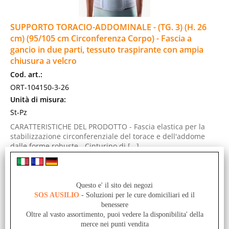
SUPPORTO TORACIO-ADDOMINALE - (TG. 3) (H. 26
cm) (95/105 cm Circonferenza Corpo) - Fascia a
gancio in due parti, tessuto traspirante con ampia
chiusura a velcro
Cod. art.:
ORT-104150-3-26
Unità di misura:
St-Pz
CARATTERISTICHE DEL PRODOTTO - Fascia elastica per la
stabilizzazione circonferenziale del torace e dell'addome
dalle forme robuste - Cinturino di [...]
Disponibilità:
DISPONIBILE SU ORDINAZIONE - PER INFO CHIAMA: 091 980 97 57
MAGAZZINO (0 St-Pz)
NEGOZIO GRANCIA (0 St-Pz)
Questo e' il sito dei negozi
SOS AUSILIO
- Soluzioni per le cure domiciliari ed il
Prezzo:
benessere
Prodotto acquistabile solo in negozio a GRANCIA
Oltre al vasto assortimento, puoi vedere la disponibilita' della
merce nei punti vendita