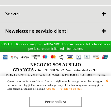
GARANZIA
RESO MERCE
Servizi
CONSULENZA GRATUITA
CONSEGNA e MONTAGGIO
Newsletter e servizio clienti
TEL. 091 980 97 57
SOS AUSILIO sono i negozi di ABIDA GROUP dove troverai tutte le soluzioni
Dal Lunedi al Venerdi
per le cure domiciliari ed il benessere.
9:30 - 17:45
Sabato s
u appuntamento
NEGOZIO SOS AUSILIO
GRANCIA
- Tel. 091 980 97 57
: Via Cantonale 4 - 6926
Ho letto ed accetto le condizioni dell'
informativa privacy
MONTAGNOLA - (Dopo la FARMACIA BIOMEDICA, 200 mt prima
dell'IKEA sul lato destro FRONTE STRADA - Parcheggio gratuito davanti
Questo sito utilizza cookie al fine di migliorare la navigazione. Per maggiori
le vetrine)
informazioni leggi l'informativa sulla privacy. Chiudendo questo messaggio si
Cookie - Protezione dei dati
acconsente all'utilizzo dei cookie.
Personalizza
Cookie - Protezione dei dati
Preferenze cookie