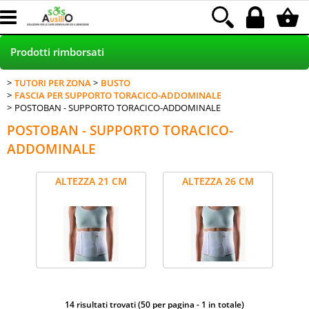
Prodotti rimborsati
TUTORI PER ZONA
BUSTO
HOME
FASCIA PER SUPPORTO TORACICO-ADDOMINALE
POSTOBAN - SUPPORTO TORACICO-ADDOMINALE
PRODOTTI NEI NEGOZI
POSTOBAN - SUPPORTO TORACICO-
ADDOMINALE
POLTRONE RELAX - SCONTO 30%
ALTEZZA 21 CM
ALTEZZA 26 CM
INCONTINENZA RIMBORSATA LAMal
NOLEGGIO
Blog
Assistenza clienti
14 risultati trovati (50 per pagina - 1 in totale)