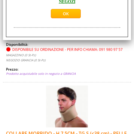
NEGOZI
ORT-127350-S-PELLE
Unità di misura:
St-Pz
COLLARE CERVICALE Stati dolorosi nel tratto cervicale della
colonna vertebrale, leggero colpo di frusta, distorsione,
sindrome cervicale, [...]
Disponibilità:
DISPONIBILE SU ORDINAZIONE - PER INFO CHIAMA: 091 980 97 57
MAGAZZINO (0 St-Pz)
NEGOZIO GRANCIA (0 St-Pz)
Prezzo:
Prodotto acquistabile solo in negozio a GRANCIA
COLLARE MORBIDO - H 7.5CM - TG S (<38 cm) - PELLE