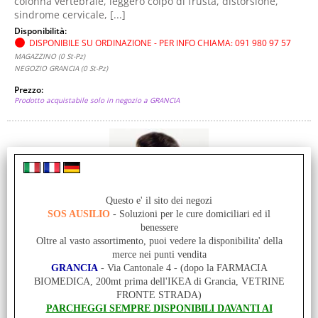
colonna vertebrale, leggero colpo di frusta, distorsione,
sindrome cervicale, [...]
Disponibilità:
DISPONIBILE SU ORDINAZIONE - PER INFO CHIAMA: 091 980 97 57
MAGAZZINO (0 St-Pz)
NEGOZIO GRANCIA (0 St-Pz)
Prezzo:
Prodotto acquistabile solo in negozio a GRANCIA
Questo e' il sito dei negozi
SOS AUSILIO
- Soluzioni per le cure domiciliari ed il
benessere
COLLARE MORBIDO - H 5.5CM - TG S (<38 cm) - PELLE
Oltre al vasto assortimento, puoi vedere la disponibilita' della
merce nei punti vendita
- Supporto cervicale anatomico - Gommapiuma
GRANCIA
- Via Cantonale 4 - (dopo la FARMACIA
morbida a poro aperto - Apertura all’altezza della
BIOMEDICA, 200mt prima dell'IKEA di Grancia, VETRINE
laringe - Chiusura a velcro, regolabile
FRONTE STRADA)
Cod. art.:
PARCHEGGI SEMPRE DISPONIBILI DAVANTI AI