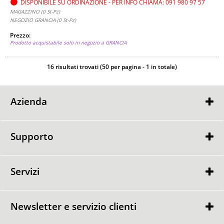
DISPONIBILE SU ORDINAZIONE - PER INFO CHIAMA: 091 980 97 57
MAGAZZINO (0 St-Pz)
NEGOZIO GRANCIA (0 St-Pz)
Prezzo:
Prodotto acquistabile solo in negozio a GRANCIA
16 risultati trovati (50 per pagina - 1 in totale)
Azienda
Contatti
Punti Vendita
Supporto
GARANZIA
GARANZIA
RESO MERCE
Servizi
CONSULENZA GRATUITA
CONSEGNA e MONTAGGIO
Newsletter e servizio clienti