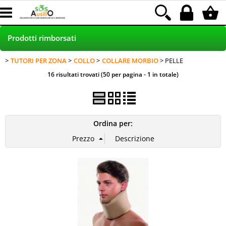
Prodotti rimborsati
TUTORI PER ZONA
COLLO
COLLARE MORBIO
PELLE
HOME
16 risultati trovati (50 per pagina - 1 in totale)
PRODOTTI NEI NEGOZI
POLTRONE RELAX - SCONTO 30%
Ordina per:
INCONTINENZA RIMBORSATA LAMal
NOLEGGIO
Blog
Assistenza clienti