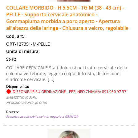
COLLARE MORBIDO - H 5.5CM - TG M (38 - 43 cm) -
Basi legali
PELLE - Supporto cervicale anatomico -
Gommapiuma morbida a poro aperto - Apertura
PUNTI VENDITA
all’altezza della laringe - Chiusura a velcro, regolabile
Cod. art.:
ORT-127351-M-PELLE
Unità di misura:
St-Pz
COLLARE CERVICALE Stati dolorosi nel tratto cervicale della
colonna vertebrale, leggero colpo di frusta, distorsione,
sindrome cervicale, [...]
Disponibilità:
DISPONIBILE SU ORDINAZIONE - PER INFO CHIAMA: 091 980 97 57
MAGAZZINO (0 St-Pz)
NEGOZIO GRANCIA (0 St-Pz)
Prezzo:
Prodotto acquistabile solo in negozio a GRANCIA