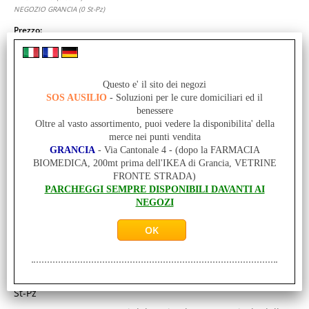
NEGOZIO GRANCIA (0 St-Pz)
Prezzo:
Prodotto acquistabile solo in negozio a GRANCIA
Questo e' il sito dei negozi
SOS AUSILIO
- Soluzioni per le cure domiciliari ed il
benessere
Oltre al vasto assortimento, puoi vedere la disponibilita' della
merce nei punti vendita
GRANCIA
- Via Cantonale 4 - (dopo la FARMACIA
BIOMEDICA, 200mt prima dell'IKEA di Grancia, VETRINE
COLLARE MORBIDO - H 9 CM - TG M (38 - 43 cm) -
FRONTE STRADA)
PARCHEGGI SEMPRE DISPONIBILI DAVANTI AI
PELLE - Supporto cervicale anatomico -
NEGOZI
Gommapiuma morbida a poro aperto - Apertura
all’altezza della laringe - Chiusura a velcro, regolabile
Cod. art.:
ORT-127363-M-PELLE
Unità di misura:
St-Pz