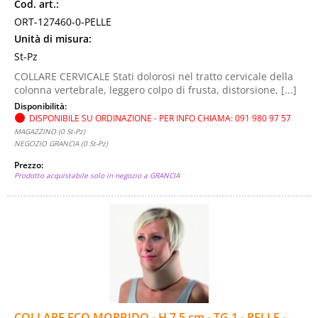
Cod. art.:
ORT-127460-0-PELLE
Unità di misura:
St-Pz
COLLARE CERVICALE Stati dolorosi nel tratto cervicale della
colonna vertebrale, leggero colpo di frusta, distorsione, [...]
Disponibilità:
DISPONIBILE SU ORDINAZIONE - PER INFO CHIAMA: 091 980 97 57
MAGAZZINO (0 St-Pz)
NEGOZIO GRANCIA (0 St-Pz)
Prezzo:
Prodotto acquistabile solo in negozio a GRANCIA
COLLARE ECO MORBIDO - H 7.5 cm - TG 1 - PELLE -