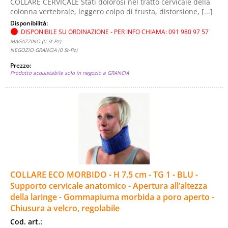
COLLARE CERVICALE Stati dolorosi nel tratto cervicale della
colonna vertebrale, leggero colpo di frusta, distorsione, [...]
Disponibilità:
DISPONIBILE SU ORDINAZIONE - PER INFO CHIAMA: 091 980 97 57
MAGAZZINO (0 St-Pz)
NEGOZIO GRANCIA (0 St-Pz)
Prezzo:
Prodotto acquistabile solo in negozio a GRANCIA
COLLARE ECO MORBIDO - H 7.5 cm - TG 1 - BLU -
Supporto cervicale anatomico - Apertura all’altezza
della laringe - Gommapiuma morbida a poro aperto -
Chiusura a velcro, regolabile
Cod. art.: