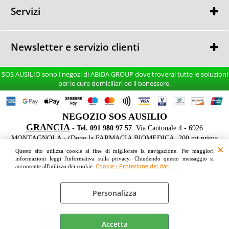
RESO MERCE
Servizi
CONSULENZA GRATUITA
CONSEGNA e MONTAGGIO
Newsletter e servizio clienti
TEL. 091 980 97 57
SOS AUSILIO sono i negozi di ABIDA GROUP dove troverai tutte le soluzioni
Dal Lunedi al Venerdi
per le cure domiciliari ed il benessere.
9:30 - 17:45
Sabato s
u appuntamento
NEGOZIO SOS AUSILIO
GRANCIA
- Tel. 091 980 97 57
: Via Cantonale 4 - 6926
Ho letto ed accetto le condizioni dell'
informativa privacy
MONTAGNOLA - (Dopo la FARMACIA BIOMEDICA, 200 mt prima
dell'IKEA sul lato destro FRONTE STRADA - Parcheggio gratuito davanti
Questo sito utilizza cookie al fine di migliorare la navigazione. Per maggiori
le vetrine)
informazioni leggi l'informativa sulla privacy. Chiudendo questo messaggio si
Cookie - Protezione dei dati
acconsente all'utilizzo dei cookie.
Personalizza
Cookie - Protezione dei dati
Preferenze cookie
Accetta