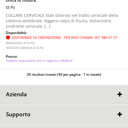
Unità di misura:
St-Pz
COLLARE CERVICALE Stati dolorosi nel tratto cervicale della
colonna vertebrale, leggero colpo di frusta, distorsione,
sindrome cervicale, [...]
Disponibilità:
DISPONIBILE SU ORDINAZIONE - PER INFO CHIAMA: 091 980 97 57
MAGAZZINO (0 St-Pz)
NEGOZIO GRANCIA (0 St-Pz)
Prezzo:
Prodotto acquistabile solo in negozio a GRANCIA
20 risultati trovati (50 per pagina - 1 in totale)
Azienda
Contatti
Punti Vendita
Supporto
GARANZIA
GARANZIA