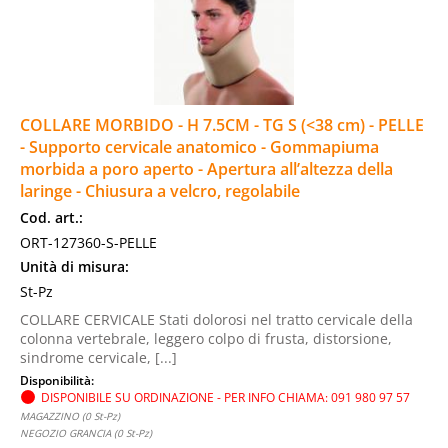
COLLARE MORBIDO - H 7.5CM - TG S (<38 cm) - PELLE
- Supporto cervicale anatomico - Gommapiuma
morbida a poro aperto - Apertura all’altezza della
laringe - Chiusura a velcro, regolabile
Cod. art.:
ORT-127360-S-PELLE
Unità di misura:
St-Pz
COLLARE CERVICALE Stati dolorosi nel tratto cervicale della
colonna vertebrale, leggero colpo di frusta, distorsione,
sindrome cervicale, [...]
Disponibilità:
DISPONIBILE SU ORDINAZIONE - PER INFO CHIAMA: 091 980 97 57
MAGAZZINO (0 St-Pz)
NEGOZIO GRANCIA (0 St-Pz)