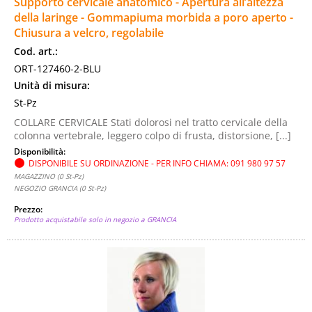
Supporto cervicale anatomico - Apertura all’altezza
della laringe - Gommapiuma morbida a poro aperto -
Chiusura a velcro, regolabile
Cod. art.:
ORT-127460-2-BLU
Unità di misura:
St-Pz
COLLARE CERVICALE Stati dolorosi nel tratto cervicale della
colonna vertebrale, leggero colpo di frusta, distorsione, [...]
Disponibilità:
DISPONIBILE SU ORDINAZIONE - PER INFO CHIAMA: 091 980 97 57
MAGAZZINO (0 St-Pz)
NEGOZIO GRANCIA (0 St-Pz)
Prezzo:
Prodotto acquistabile solo in negozio a GRANCIA