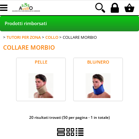
Prodotti rimborsati
TUTORI PER ZONA
COLLO
COLLARE MORBIO
HOME
COLLARE MORBIO
PRODOTTI NEI NEGOZI
PELLE
BLU/NERO
POLTRONE RELAX - SCONTO 30%
INCONTINENZA RIMBORSATA LAMal
NOLEGGIO
Blog
20 risultati trovati (50 per pagina - 1 in totale)
Assistenza clienti