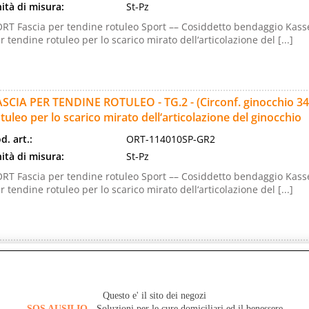
ità di misura:
St-Pz
RT Fascia per tendine rotuleo Sport –– Cosiddetto bendaggio Kass
r tendine rotuleo per lo scarico mirato dell‘articolazione del [...]
SCIA PER TENDINE ROTULEO - TG.2 - (Circonf. ginocchio 34 
tuleo per lo scarico mirato dell‘articolazione del ginocchio
d. art.:
ORT-114010SP-GR2
ità di misura:
St-Pz
RT Fascia per tendine rotuleo Sport –– Cosiddetto bendaggio Kass
r tendine rotuleo per lo scarico mirato dell‘articolazione del [...]
SCIA PER TENDINE ROTULEO - TG. 3 - (Circonf. ginocchio 41
tuleo per lo scarico mirato dell‘articolazione del ginocchio
d. art.:
ORT-114010SP-GR3
Questo e' il sito dei negozi
ità di misura:
St-Pz
SOS AUSILIO
- Soluzioni per le cure domiciliari ed il benessere