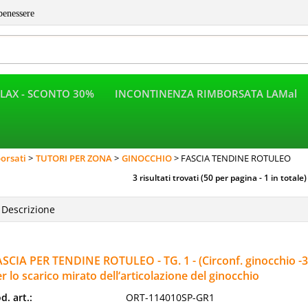
benessere
LAX - SCONTO 30%
INCONTINENZA RIMBORSATA LAMal
Per completar
orsati
TUTORI PER ZONA
GINOCCHIO
FASCIA TENDINE ROTULEO
3 risultati trovati (50 per pagina - 1 in totale)
SCIA PER TENDINE ROTULEO - TG. 1 - (Circonf. ginocchio -3
r lo scarico mirato dell‘articolazione del ginocchio
d. art.:
ORT-114010SP-GR1