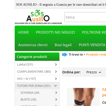
SOS AUSILIO - Il negozio a Grancia per le cure domiciliari ed il 
HOME
PRODOTTI NEI NEGOZI
POLTRONE RE
Assistenza clienti
Basi legali
PUNTI VENDITA
Ti trovi in
Prodotti rimb
Categorie prodotti
LaMal (531)
COMPLEMENTARE (385)
Ordina per:
AVS + AI (107)
TUTORI PER ZONA (331)
FA
SCHIENA (26)
pe
BUSTO (35)
Co