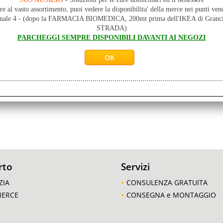
re al vasto assortimento, puoi vedere la disponibilita' della merce nei punti ven
RT Fascia per tendine rotuleo Sport –– Cosiddetto bendaggio Kass
onale 4 - (dopo la FARMACIA BIOMEDICA, 200mt prima dell'IKEA di Gr
r tendine rotuleo per lo scarico mirato dell‘articolazione del [...]
STRADA)
PARCHEGGI SEMPRE DISPONIBILI DAVANTI AI NEGOZI
3 risultati trovati (50 per pagina - 1 in totale)
rto
Servizi
ZIA
CONSULENZA GRATUITA
MERCE
CONSEGNA e MONTAGGIO