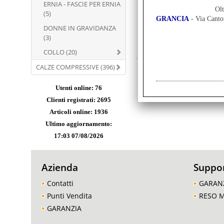
ERNIA - FASCIE PER ERNIA
Olt
BO
(5)
GRANCIA
- Via Cant
pe
DONNE IN GRAVIDANZA
(3)
COLLO (20)
CALZE COMPRESSIVE (396)
Utenti online: 76
Clienti registrati: 2695
Articoli online: 1936
Ultimo aggiornamento:
17:03 07/08/2026
Azienda
Suppo
Contatti
GARAN
Punti Vendita
RESO 
GARANZIA