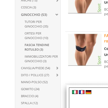
ANCHE (13)
Un
COSCIA (3)
BO
pe
GINOCCHIO (53)
TUTORI PER
GINOCCHIO (35)
ORTESI PER
FA
GINOCCHIO (10)
ro
FASCIA TENDINE
Co
ROTULEO (3)
Un
IMMOBILIZZATORI PER
GINOCCHIO (3)
BO
pe
CAVIGLIA/PIEDE (54)
DITO / POLLICE (27)
MANO-POLSO (52)
FA
GOMITO (24)
ro
BRACCIO (4)
Co
SPALLA (12)
Un