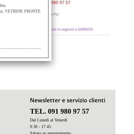
INFO CHIAMA: 091 980 97 57
dita
eler
MAGAZZINO (0 St-Pz)
ancia, VETRINE FRONTE
NEGOZIO GRANCIA (0 St-Pz)
Prezzo:
Prodotto acquistabile solo in negozio a GRANCIA
Newsletter e servizio clienti
TEL. 091 980 97 57
Dal Lunedi al Venerdi
9:30 - 17:45
Sabato s
u appuntamento